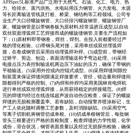
APISpec5L标准产品广泛用于天然气、石油、化工、电力、热
力、给排水、蒸汽供热、水电站用压力钢管、火力发电、水源
等长距离输送管线及打桩、桥梁、钢结构等工程领域。公司专
业生产大口径螺旋钢管、大口径排污螺旋钢管、螺旋钢管厂
家。螺旋钢管是以带钢卷板为原材料,经常温挤压成型,以自动
双丝双面埋弧焊工艺焊接而成的螺旋缝钢管.主要生产流程如
下：(1)原材料即带钢卷，焊丝，焊剂。在投入前都要经过严
格的理化检验。(2)带钢头尾对接，采用单丝或双丝埋弧焊
接，在卷成钢管后采用自动埋弧焊补焊。(3)成型前，带钢经
过矫平、剪边、刨边，表面清理输送和予弯边处理。(4)采用
电接点压力表控制输送机两边压下油缸的压力，确保了带钢的
平稳输送。(5)采用外控或内控辊式成型。(6)采用焊缝间隙控
制装置来保证焊缝间隙满足焊接要求，管径，错边量和焊缝间
隙都得到严格的控制。(7)内焊和外焊均采用美国林肯电焊机
进行单丝或双丝埋弧焊接，从而获得稳定的焊接规范。(8)焊
完的焊缝均经过在线连续超声波自动伤仪检查，保证了的螺旋
焊缝的无损检测覆盖率。若有缺陷，自动报警并喷涂标记，生
产工人依此随时调整工艺参数，及时消除缺陷。(9)采用空气
等离子切割机将钢管切成单根。(10)切成单根钢管后，每批钢
管头三根要进行严格的首检制度，检查焊缝的力学性能，化学
成份，溶合状况，钢管表面质量以及经过无损探伤检验，确保
制管工艺合格后，才能正式投入生产。(11)焊缝上有连续声波