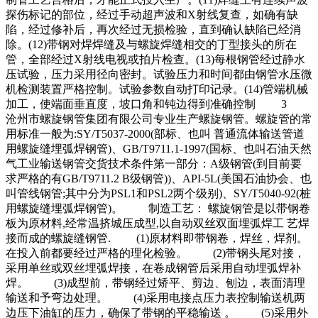
探伤标记的部位，经过手动超声波和X射线复查，如确有缺
陷，经过修补后，再次经过无损检验，直到确认缺陷已经消
除。(12)带钢对焊焊缝及与螺旋焊缝相交的丁型接头的所在
管，全部经过X射线电视或拍片检查。(13)每根钢管经过静水
压试验，压力采用径向密封。试验压力和时间都由钢管水压微
机检测装置严格控制。试验参数自动打印记录。(14)管端机械
加工，使端面垂直度，坡口角和钝边得到准确控制 3
沧州市螺旋钢管集团有限公司专业生产螺旋钢管。螺旋管的常
用标准一般为:SY/T5037-2000(部标、也叫 普通流体输送管道
用螺旋缝埋弧焊钢管)、GB/T9711.1-1997(国标、也叫石油天然
气工业输送钢管交货技术条件第一部分：A级钢管(到目前要
求严格的有GB/T9711.2 B级钢管))、API-5L(美国石油协会、也
叫管线钢管;其中分为PSL1和PSL2两个级别)、SY/T5040-92(桩
用螺旋缝埋弧焊钢管)。 制造工艺： 螺旋钢管是以带钢卷
板为原材料,经常温挤城压成型,以自动双丝双面埋弧焊工 艺焊
接而成的螺旋缝钢管. (1)原材料即带钢卷，焊丝，焊剂。
在投入前都要经过严格的理化检验。 (2)带钢头尾对接，
采用单丝或双丝埋弧焊接，在卷成钢管后采用自动埋弧焊补
焊。 (3)成型前，带钢经过矫平、剪边、刨边，表面清理
输送和予弯边处理。 (4)采用电接点压力表控制输送机两
边压下油缸的压力，确保了带钢的平稳输送 。 (5)采用外