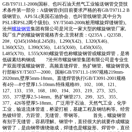
GB/T9711.1-2008(国标、也叫石油天然气工业输送钢管交货技
术条件第一部分：A级钢管(到目前要求严格的有GB/T9711.2 B
级钢管))、API-5L(美国石油协会、也叫管线钢管;其中分为
PSL1和PSL2两个级别)、SY/T5040-2008(桩用螺旋焊缝钢管)。
沧州
螺旋钢管
集团有限公司是河北一家大型的螺旋钢管厂家,
我厂生产的螺旋钢管规格齐全,主营材质：Q235A，Q235B、
20#、Q345(16Mn)L245(B)、L290(X42)、L320(X46)、
L360(X52)、L390(X56)、L415(X60)、L450(X65)、
L485(X70)、L555(X80)螺旋管也称螺旋钢管或螺旋焊管，是将
低碳素结构钢或 7沧州市螺旋钢管集团有限公司是专业生
产双面埋弧螺旋钢管、高频直缝焊管、热扩钢管。螺旋钢管执
行部标SY/T5037—2000、国标GB/T9711.1-1997规格219mm-
2020mm,壁厚5mm-18mm。直缝焊管执行GB/T3091-2001规格
有4分—8寸壁厚1.5-10mm.特殊规格89、102、108、121、
127、133、159、168、180、194、203、219、273、325、
355、377壁厚2.5-14mm。热扩钢管273、299、325、355、
377、426等壁厚5-18mm。广泛用于石油、天然气工业，化学
工业，输送流体管道，桥梁打桩，基建工程及钢结构等。经营
热镀锌管、方距管、无缝管、带钢等。 首先，螺旋钢管
有别于无缝管，容易理解。钢管中，直径很大的就要作成螺旋
钢管了，是由钢带缠绕做成，焊缝也是螺旋形。焊管中，直径