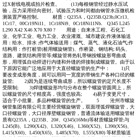
过X射线电视或拍片检查。 (13)每根钢管经过静水压试
验，压力采用径向密封。试验压力和时间都由钢管水压微机检
测装置严格控制。 材质：Q235A，Q235B.Q23b,0Cr13、
1Cr17、00Cr19Ni11、1Cr18Ni9、0Cr18Ni11Nb. Q345 L245
L290 X42 X46 X70 X80 ? 用途：自来水工程、石化工
业、化学工业、电力工业、农业灌溉、城市建设;作液体输送
用：给水、排水 ;作气体输送用：煤气、蒸气、液化石油气;作
结构用：作打桩管(桩用螺旋钢管)、作桥梁、钢结构; 码头、
道路、建筑结构用管等;螺旋管将热轧带钢按螺旋形弯曲成
形，用埋弧自动焊进行内缝和外缝的焊接制成螺旋管。由于以
下原因它能广泛地应用于大直径螺旋管的生产中： 1)只
要改变成形角度，就可以用同一宽度的带钢生产各种口径的螺
旋管; 2)因为是连续弯曲成形，所以螺旋管的定尺长度不
受限制; 3)焊缝螺旋形均匀分布在整个螺旋管圆周上，所
以螺旋管的尺寸精度高，强度也较高; 4)易于变更尺寸，
适合于小批量、多品种螺旋管的生产。 5 沧州市螺旋
钢管集团有限公司主要经营螺旋钢管，双面埋弧焊螺旋管，大
口径螺旋管，大口径厚壁螺旋钢管，普通流体输送用螺旋管材
质有Q235A，Q235B、20#、Q345(16Mn)等材质螺旋焊管;与
L245(B)、L290(X42)、L320(X46)、L360(X52)、L390(X56)、
L415(X60)、L450(X65)、L485(X70)、L555(X80) 等材质输送