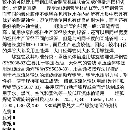
较小的可以使用带钢由联合制管机组联合完成(包括焊接和切
断)，焊缝是直缝 厚壁螺旋钢管管材的优势, 厚壁钢管表
面坚固的氧化膜使不锈钢在包括软水在内的所有水质中都具有
优异的耐腐蚀性，即使埋地使用也有优良的耐蚀性，而且还有
很好的耐冲蚀性能。 螺旋焊管的强度一般比直缝焊管
高，能用较窄的坯料生产管径较大的焊管，还可以用同样宽度
的坯料生产管径不同的焊管。但是与相同长度的直缝管相比，
焊缝长度增加30~100%，而且生产速度较低。因此，较小口径
的焊管大都采用直缝焊，大口径焊管则大多采用螺旋焊。
螺旋管及其标准分类：承压流体输送用螺旋缝埋弧焊钢管
(SY5036-83)主要用于输送石油、天然气的管线;承压流体输送
用螺旋缝高频焊钢管(SY5038-83)，用高频搭接焊法焊接的，
用于承压流体输送的螺旋缝高频焊钢管。钢管承压能力强，塑
性好，便于焊接和加工成型;一般低压流体输送用螺旋缝埋弧
焊钢管(SY5037-83)，采用双面自动埋弧焊或单面焊法制成的
用于水、煤气、空气和蒸汽等一般低压流体输送用 埋弧
焊钢管螺旋钢管材质:Q235B、20#，Q345，16Mn，L245，
L290，L360及X42—X80鸡西承兑大口径螺旋钢管的价格
点赞
0
反对
0
举报 0
收藏 0