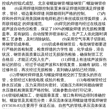
控或内控辊式成型。 北京省螺旋钢管/螺旋钢管厂/螺旋钢管价
格 (6)采用焊缝间隙控制装置来保证焊缝间隙满足焊接要
求，管径，错边量和焊缝 间隙都得到严格的控制。 (7)内
焊和外焊均采用美国林肯电焊机进行单丝或双丝埋弧焊接，从
而获得稳定 的焊接规范。 (8)焊完的焊缝均经过在线连续
超声波自动伤仪检查，保证了100%的螺旋焊缝 的无损检测覆
盖率。若有缺陷，自动报警并喷涂标记，生产工人依此随时调
整工 艺参数，及时消除缺陷。 (9)采用空气等离子切割机
将钢管切成单根。 (10)切成单根钢管后，每批钢管都要进
行严格的首检制度，检查焊缝的力学性 能，化学成份，溶合
状况，钢管表面质量以及经过无损探伤检验，确保制管工艺
合格后，才能正式投入生产。 (11)焊缝上有连续声波探伤
标记的部位，经过手动超声波和X射线复查，如确有 缺陷，经
过修补后，再次经过无损检验，直到确认缺陷已经消除。
(12)带钢对焊焊缝及与螺旋焊缝相交的丁型接头的所在
管，全部经过X射线电视 或拍片检查。 (13)每根钢管经过
静水压试验，压力采用径向密封。试验压力和时间都由钢管
水压微机检测装置严格控制。试验参数自动打印记录。
(14)管端机械加工，使端面垂直度，坡口角和钝边得到准确控
制。螺旋管及其规范分类：承压流体保送用螺旋缝埋弧焊钢管
(SY5036-83)主要用于 保送石油、自然气的管线;承压流体保送