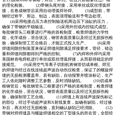
的理化检验。 (2)带钢头尾对接，采用单丝或双丝埋弧焊
接，在卷成钢管后采用自动埋弧焊补焊。 (3)成型前，带
钢经过矫平、剪边、刨边，表面清理输送和予弯边处理。
(4)采用电接点压力表控制输送机两边压下油缸的压力，
确保了带钢的平稳输送。 (5)采用外控或内控辊式成型。
每批钢管头三根要进行严格的首检制度，检查焊缝的力学性
能，化学成份，溶合状况，钢管表面质量以及经过无损探伤检
验，确保制管工艺合格后，才能正式投入生产。 (6)采用
焊缝间隙控制装置来保证焊缝间隙满足焊接要求，管径，错边
量和焊缝间隙都得到严格的控制。 (7)内焊和外焊均采用
美国林肯电焊机进行单丝或双丝埋弧焊接，从而获得稳定的焊
接规范。 (9)采用空气等离子切割机将钢管切成单根。焊完
的焊缝均经过在线连续超声波自动伤仪检查，保证了的螺旋焊
缝的无损检测覆盖率。若有缺陷，自动报警并喷涂标记，生产
工人依此随时调整工艺参数，及时消除缺陷。 (10)切成单
根钢管后，每批钢管头三根要进行严格的首检制度，检查焊缝
的化学成份，溶合状况，钢管表面质量以及经过无损探伤检
验，确保制管工艺合格。 (11)焊缝上有连续声波探伤标记
的部位，经过手动超声波和X射线复查，如确有缺陷，经过修
补后，再次经过无损检验，直到确认缺陷已经消除。 (12)
带钢对焊焊缝及与螺旋焊缝相交的丁型接头的所在管，全部经