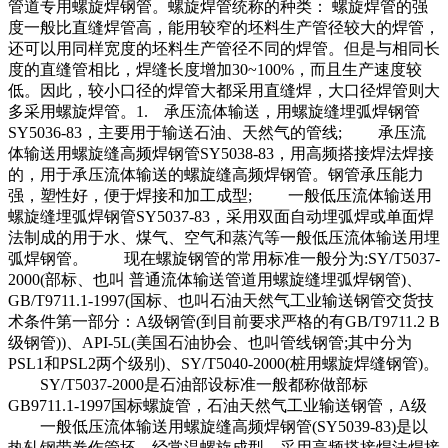
管道专用螺旋焊钢管。螺旋焊管统称的种类： 螺旋焊管的强
度一般比直缝焊管高，能用较窄的坯料生产管径较大的焊管，
还可以用同样宽度的坯料生产管径不同的焊管。但是与相同长
度的直缝管相比，焊缝长度增加30~100%，而且生产速度较
低。因此，较小口径的焊管大都采用直缝焊，大口径焊管则大
多采用螺旋焊管。1. 承压流体输送，用螺旋缝埋弧焊钢管
SY5036-83，主要用于输送石油、天然气的管线; 承压流
体输送用螺旋缝高频焊钢管SY5038-83，用高频搭接焊法焊接
的，用于承压流体输送的螺旋缝高频焊钢管。钢管承压能力
强，塑性好，便于焊接和加工成型; 一般低压流体输送用
螺旋缝埋弧焊钢管SY5037-83，采用双面自动埋弧焊或单面焊
法制成的用于水、煤气、空气和蒸汽等一般低压流体输送用埋
弧焊钢管。 现在螺旋钢管的常用标准一般分为:SY/T5037-
2000(部标、也叫 普通流体输送管道用螺旋缝埋弧焊钢管)、
GB/T9711.1-1997(国标、也叫石油天然气工业输送钢管交货技
术条件第一部分：A级钢管(到目前要求严格的有GB/T9711.2 B
级钢管))、API-5L(美国石油协会、也叫管线钢管;其中分为
PSL1和PSL2两个级别)、SY/T5040-2000(桩用螺旋焊缝钢管)。
SY/T5037-2000是石油部设标准一般都称做部标
GB9711.1-1997国标螺旋管，石油天然气工业输送钢管，A级
一般低压流体输送用螺旋缝高频焊钢管(SY5039-83)是以
热轧钢带卷作管坯，经常温螺旋成型，采用高频搭接焊法焊接