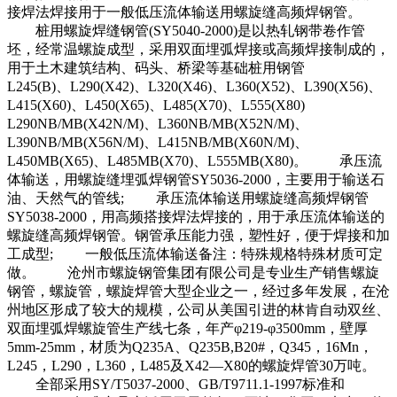
接焊法焊接用于一般低压流体输送用螺旋缝高频焊钢管。
桩用螺旋焊缝钢管(SY5040-2000)是以热轧钢带卷作管
坯，经常温螺旋成型，采用双面埋弧焊接或高频焊接制成的，
用于土木建筑结构、码头、桥梁等基础桩用钢管
L245(B)、L290(X42)、L320(X46)、L360(X52)、L390(X56)、
L415(X60)、L450(X65)、L485(X70)、L555(X80)
L290NB/MB(X42N/M)、L360NB/MB(X52N/M)、
L390NB/MB(X56N/M)、L415NB/MB(X60N/M)、
L450MB(X65)、L485MB(X70)、L555MB(X80)。 承压流
体输送，用螺旋缝埋弧焊钢管SY5036-2000，主要用于输送石
油、天然气的管线; 承压流体输送用螺旋缝高频焊钢管
SY5038-2000，用高频搭接焊法焊接的，用于承压流体输送的
螺旋缝高频焊钢管。钢管承压能力强，塑性好，便于焊接和加
工成型; 一般低压流体输送备注：特殊规格特殊材质可定
做。 沧州市螺旋钢管集团有限公司是专业生产销售螺旋
钢管，螺旋管，螺旋焊管大型企业之一，经过多年发展，在沧
州地区形成了较大的规模，公司从美国引进的林肯自动双丝、
双面埋弧焊螺旋管生产线七条，年产φ219-φ3500mm，壁厚
5mm-25mm，材质为Q235A、Q235B,B20#，Q345，16Mn，
L245，L290，L360，L485及X42—X80的螺旋焊管30万吨。
全部采用SY/T5037-2000、GB/T9711.1-1997标准和