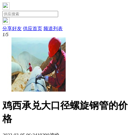
分享好友
供应首页
频道列表
1/5
鸡西承兑大口径螺旋钢管的价
格