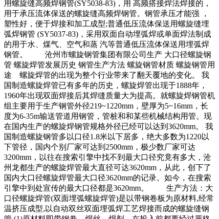
用螺旋缝高频焊钢管(SY5038-83)，用 高频搭接焊法焊接的，
用于承压流体保送的螺旋缝高频焊钢管。钢管承压才能强 ，
塑性好，便于焊接和加工成型;普通低压流体保送用螺旋缝埋
弧焊钢管 (SY5037-83)，采用双面自动埋弧焊或单面焊法制成
的用于水、煤气、空气和蒸 汽等普通低压流体保送用埋弧焊
钢管。 沧州市螺旋钢管集团有限公司生产 大口径螺旋钢
管 螺旋焊管发展历史 钢管生产方法 螺旋钢管材质 螺旋钢管用
途 螺旋焊管的出现为整个行业带来了翻天覆地的变化。 我
国制造螺旋焊管已有多年的历史，螺旋焊管出现于1888年，
1960年出现双面焊接后其焊缝质量大为提高。就螺旋焊钢管机
组主要用于生产钢管外径219~1220mm，壁厚为5~16mm，长
度为6-35m输送管道用钢管，管桩和和某些机械结构用管。现
在国内生产的螺旋焊钢管规格外径已经可以达到3620mm。 我
国制造螺旋钢管多以口径1.8米以下居多，绝大多数为1220以
下管径，国内个别厂家可达到2500mm，极少数厂家可达
3200mm，以往在搜索引擎中找不到最大口径究竟有多大，沧
州龙都生产的螺旋焊管最大直径可达3620mm，从此，创下了
国内大口径螺旋焊管最大口径3620mm的记录。如今，在搜索
引擎中到处宣传的最大口径都是3620mm。 生产方法：大
口径螺旋焊管(双面埋弧螺旋焊管)是以带钢卷板为原材料,经常
温挤压成型,以自动双丝双面埋弧焊工艺焊接而成的螺旋缝钢
管.(1)原材料即带钢卷，焊丝，焊剂。在投入前都要经过严格