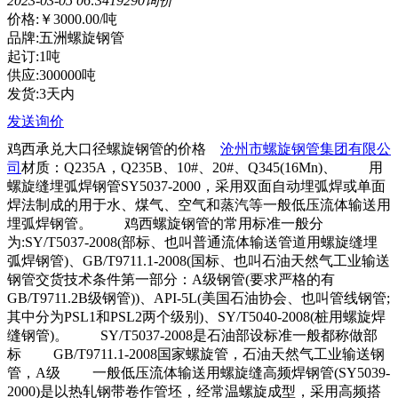
2023-03-05 06:34
1929
0询价
价格:
￥3000.00
/吨
品牌:五洲螺旋钢管
起订:1吨
供应:300000吨
发货:3天内
发送询价
鸡西承兑大口径螺旋钢管的价格
沧州市螺旋钢管集团有限公
司
材质：Q235A，Q235B、10#、20#、Q345(16Mn)、 用
螺旋缝埋弧焊钢管SY5037-2000，采用双面自动埋弧焊或单面
焊法制成的用于水、煤气、空气和蒸汽等一般低压流体输送用
埋弧焊钢管。 鸡西螺旋钢管的常用标准一般分
为:SY/T5037-2008(部标、也叫普通流体输送管道用螺旋缝埋
弧焊钢管)、GB/T9711.1-2008(国标、也叫石油天然气工业输送
钢管交货技术条件第一部分：A级钢管(要求严格的有
GB/T9711.2B级钢管))、API-5L(美国石油协会、也叫管线钢管;
其中分为PSL1和PSL2两个级别)、SY/T5040-2008(桩用螺旋焊
缝钢管)。 SY/T5037-2008是石油部设标准一般都称做部
标 GB/T9711.1-2008国家螺旋管，石油天然气工业输送钢
管，A级 一般低压流体输送用螺旋缝高频焊钢管(SY5039-
2000)是以热轧钢带卷作管坯，经常温螺旋成型，采用高频搭