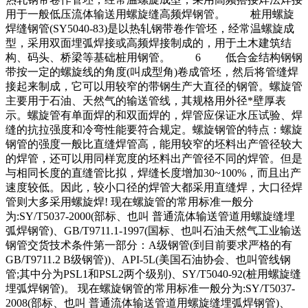
用于一般低压流体输送用螺旋缝高频焊钢管。 桩用螺旋
焊缝钢管(SY5040-83)是以热轧钢带卷作管坯，经常温螺旋成
型，采用双面埋弧焊接或高频焊接制成的，用于土木建筑结
构、码头、桥梁等基础桩用钢管。 6 低合金结构钢钢
带按一定的螺旋线的角度(叫成型角)卷成管坯，然后将管缝焊
接起来制成，它可以用较窄的带钢生产大直径的钢管。螺旋管
主要用于石油、天然气的输送管线，其规格用外径*壁厚表
示。螺旋管有单面焊的和双面焊的，焊管应保证水压试验、焊
缝的抗拉强度和冷弯性能要符合规定。螺旋钢管的特点：螺旋
钢管的强度一般比直缝焊管高，能用较窄的坯料出产管径较大
的焊管，还可以用同样宽度的坯料出产管径不同的焊管。但是
与相同长度的直缝管比拟，焊缝长度增加30~100%，而且出产
速度较低。因此，较小口径的焊管大都采用直缝焊，大口径焊
管则大多采用螺旋焊! 现在螺旋管的常用标准一般分
为:SY/T5037-2000(部标、也叫 普通流体输送管道用螺旋缝埋
弧焊钢管)、GB/T9711.1-1997(国标、也叫石油天然气工业输送
钢管交货技术条件第一部分：A级钢管(到目前要求严格的有
GB/T9711.2 B级钢管))、API-5L(美国石油协会、也叫管线钢
管;其中分为PSL1和PSL2两个级别)、SY/T5040-92(桩用螺旋缝
埋弧焊钢管)。 现在螺旋钢管的常用标准一般分为:SY/T5037-
2008(部标、也叫 普通流体输送管道用螺旋缝埋弧焊钢管)、