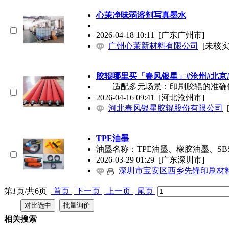
心茉净味弱溶剂写真墨水
2026-04-18 10:11
[广东广州市]
广州心茉新材料有限公司
[未核实
胶辊哪里买「春风银星」#沧州#北京
适配多元场景：印刷胶辊的准确
2026-04-16 09:41
[河北沧州市]
河北春风银星胶辊股份有限公司
TPE
油墨
油墨
名称：TPE
油墨
、橡胶
油墨
、SB
2026-03-29 01:29
[广东深圳市]
深圳市宝安区西乡先锋印刷材
第
1
页/共
6
页
首页
下一页
上一页
尾页
相关搜索