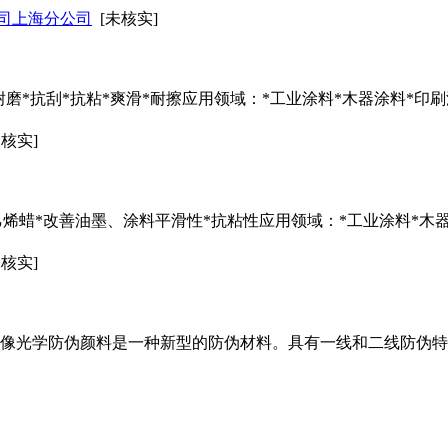
司上海分公司
[未核实]
* 耐磨*抗刮*抗粘*爽滑*耐擦应用领域：*工业涂料*木器涂料*印刷
未核实]
乙烯蜡*改善
油墨
、涂料平滑性*抗粘性应用领域：*工业涂料*木
未核实]
像光学防伪颜料是一种新型的防伪材料。具有一线和二线防伪特