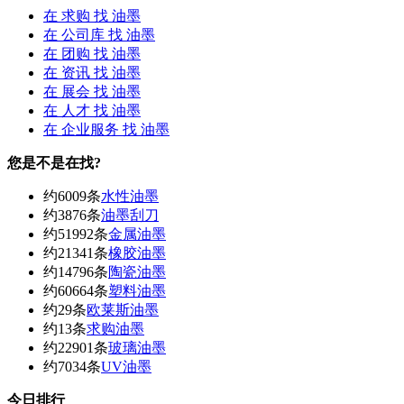
在
求购
找 油墨
在
公司库
找 油墨
在
团购
找 油墨
在
资讯
找 油墨
在
展会
找 油墨
在
人才
找 油墨
在
企业服务
找 油墨
您是不是在找?
约6009条
水性油墨
约3876条
油墨刮刀
约51992条
金属油墨
约21341条
橡胶油墨
约14796条
陶瓷油墨
约60664条
塑料油墨
约29条
欧莱斯油墨
约13条
求购油墨
约22901条
玻璃油墨
约7034条
UV油墨
今日排行