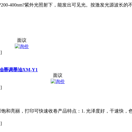
00-400nm?紫外光照射下，能发出可见光。按激发光源波长的不同，
面议
]
油墨
调墨油XM-Y1
面议
]
饱和亮丽，打印可快速收卷产品特点：1. 光泽度好，干速快，色
]