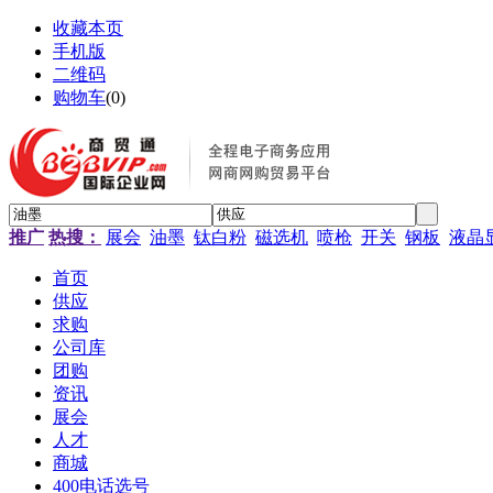
收藏本页
手机版
二维码
购物车
(
0
)
推广
热搜：
展会
油墨
钛白粉
磁选机
喷枪
开关
钢板
液晶
首页
供应
求购
公司库
团购
资讯
展会
人才
商城
400电话选号