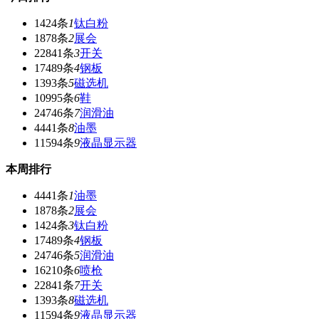
1424条
1
钛白粉
1878条
2
展会
22841条
3
开关
17489条
4
钢板
1393条
5
磁选机
10995条
6
鞋
24746条
7
润滑油
4441条
8
油墨
11594条
9
液晶显示器
本周排行
4441条
1
油墨
1878条
2
展会
1424条
3
钛白粉
17489条
4
钢板
24746条
5
润滑油
16210条
6
喷枪
22841条
7
开关
1393条
8
磁选机
11594条
9
液晶显示器