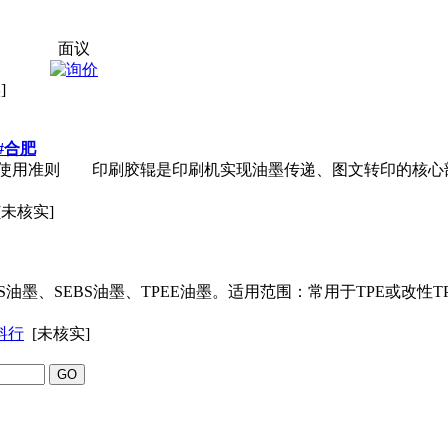
面议
]
#合肥
使用准则 印刷胶辊是印刷机实现
油墨
传递、图文转印的核心
[未核实]
S
油墨
、SEBS
油墨
、TPEE
油墨
。适用范围：常用于TPE或改性
料行
[未核实]