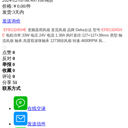
2024-12-10 08:49
710
0询价
价格:
￥0.00
/件
发货:3天内
发送询价
EFB1324SHE
变频器用风扇 直流风扇 品牌:Delta台达 型号:
EFB1324SH
E
电机功率:33W 电压:24V 电流:1.38A 风叶直径:127×127×38mm 类型:轴
流风扇 轴承:高度双滚珠轴承 12738排风扇 转速:4600RPM 风...
点赞
0
反对
0
举报 0
收藏 0
评论
0
分享
51
联系方式
在线交谈
发送信件