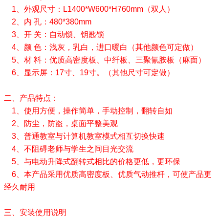
1、外观尺寸：L1400*W600*H760mm（双人）
2、内 孔：480*380mm
3、开 关：自动锁、钥匙锁
4、颜 色：浅灰，乳白，进口暖白（其他颜色可定做）
5、材 料：优质高密度板、中纤板、三聚氰胺板（麻面）
6、显示屏：17寸、19寸。（其他尺寸可定做）
二、产品特点：
1、使用方便，操作简单，手动控制，翻转自如
2、防尘，防盗，桌面平整美观
3、普通教室与计算机教室模式相互切换快速
4、不阻碍老师与学生之间目光交流
5、与电动升降式翻转式相比的价格更低，更环保
6、本产品采用优质高密度板、优质气动推杆，可使产品更
经久耐用
三、安装使用说明