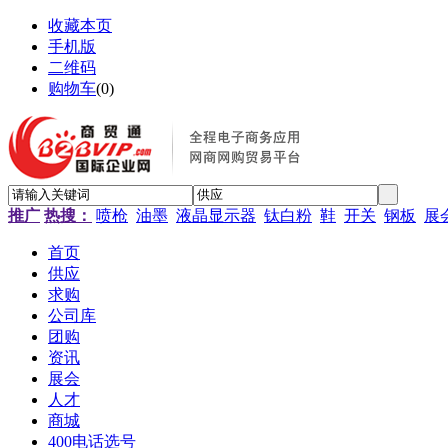
收藏本页
手机版
二维码
购物车
(
0
)
推广
热搜：
喷枪
油墨
液晶显示器
钛白粉
鞋
开关
钢板
展
首页
供应
求购
公司库
团购
资讯
展会
人才
商城
400电话选号