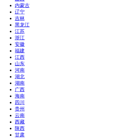
内蒙古
辽宁
吉林
黑龙江
江苏
浙江
安徽
福建
江西
山东
河南
湖北
湖南
广西
海南
四川
贵州
云南
西藏
陕西
甘肃