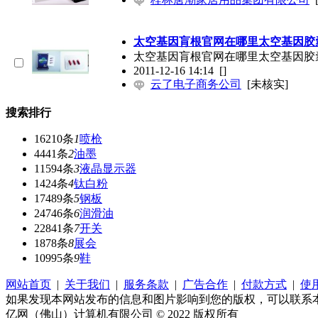
太空基因肓根官网在哪里太空基因胶
太空基因肓根官网在哪里太空基因胶囊太空基因
2011-12-16 14:14
[]
云了电子商务公司
[未核实]
搜索排行
16210条
1
喷枪
4441条
2
油墨
11594条
3
液晶显示器
1424条
4
钛白粉
17489条
5
钢板
24746条
6
润滑油
22841条
7
开关
1878条
8
展会
10995条
9
鞋
网站首页
|
关于我们
|
服务条款
|
广告合作
|
付款方式
|
使
如果发现本网站发布的信息和图片影响到您的版权，可以联系
亿网（佛山）计算机有限公司 © 2022 版权所有