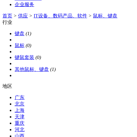
企业服务
首页
>
供应
>
IT设备、数码产品、软件
>
鼠标、键盘
行业
键盘
(1)
鼠标
(0)
键鼠套装
(0)
其他鼠标、键盘
(1)
地区
广东
北京
上海
天津
重庆
河北
山西