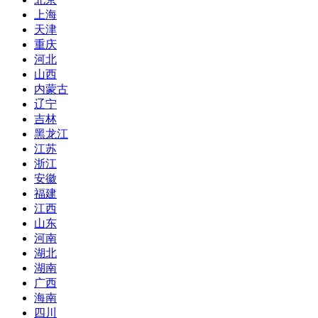
上海
天津
重庆
河北
山西
内蒙古
辽宁
吉林
黑龙江
江苏
浙江
安徽
福建
江西
山东
河南
湖北
湖南
广西
海南
四川