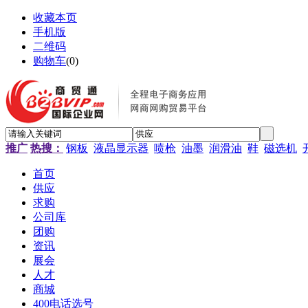
收藏本页
手机版
二维码
购物车
(
0
)
推广
热搜：
钢板
液晶显示器
喷枪
油墨
润滑油
鞋
磁选机
首页
供应
求购
公司库
团购
资讯
展会
人才
商城
400电话选号