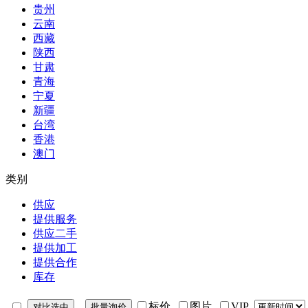
贵州
云南
西藏
陕西
甘肃
青海
宁夏
新疆
台湾
香港
澳门
类别
供应
提供服务
供应二手
提供加工
提供合作
库存
标价
图片
VIP