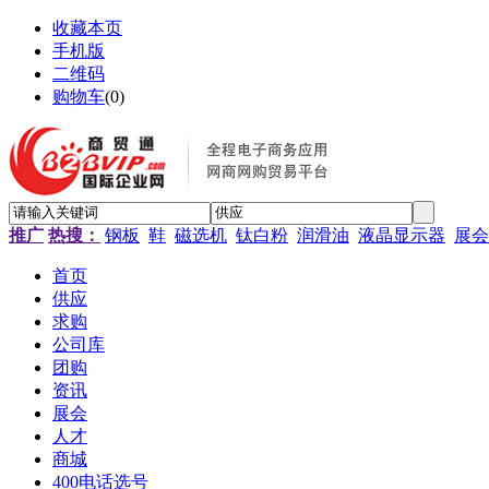
收藏本页
手机版
二维码
购物车
(
0
)
推广
热搜：
钢板
鞋
磁选机
钛白粉
润滑油
液晶显示器
展会
首页
供应
求购
公司库
团购
资讯
展会
人才
商城
400电话选号