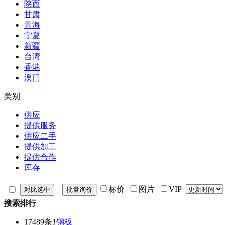
陕西
甘肃
青海
宁夏
新疆
台湾
香港
澳门
类别
供应
提供服务
供应二手
提供加工
提供合作
库存
标价
图片
VIP
搜索排行
17489条
1
钢板