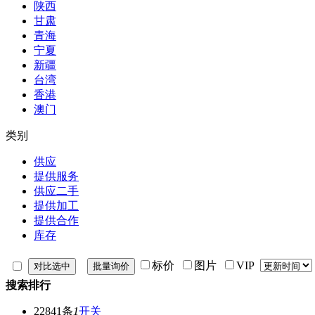
陕西
甘肃
青海
宁夏
新疆
台湾
香港
澳门
类别
供应
提供服务
供应二手
提供加工
提供合作
库存
标价
图片
VIP
搜索排行
22841条
1
开关