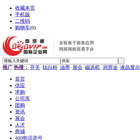
收藏本页
手机版
二维码
购物车
(
0
)
推广
热搜：
开关
钛白粉
油墨
展会
磁选机
润滑油
液晶显示
首页
供应
求购
公司库
团购
资讯
展会
人才
商城
400电话选号