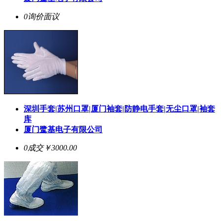
0询价
面议
深圳手套|苏州口罩|厦门袖套|防静电手套|无尘口罩|袖套
库
厦门鹭基电子有限公司
0成交
￥3000.00