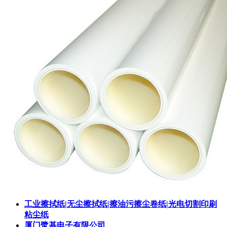
工业擦拭纸|无尘擦拭纸|擦油污擦尘卷纸|光电切割印刷
粘尘纸
厦门鹭基电子有限公司