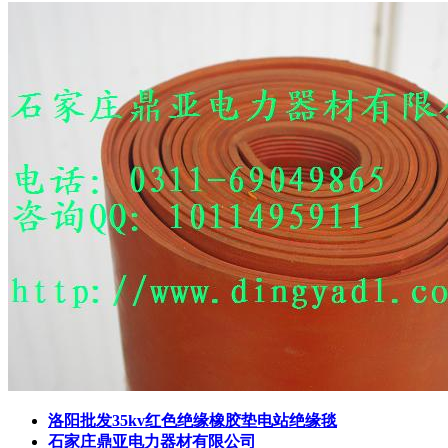
洛阳批发35kv红色绝缘橡胶垫电站绝缘毯
石家庄鼎亚电力器材有限公司