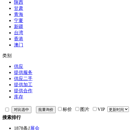
陕西
甘肃
青海
宁夏
新疆
台湾
香港
澳门
类别
供应
提供服务
供应二手
提供加工
提供合作
库存
标价
图片
VIP
搜索排行
1878条
1
展会