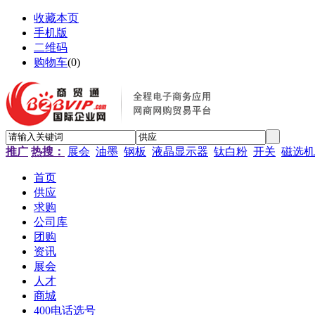
收藏本页
手机版
二维码
购物车
(
0
)
推广
热搜：
展会
油墨
钢板
液晶显示器
钛白粉
开关
磁选机
首页
供应
求购
公司库
团购
资讯
展会
人才
商城
400电话选号