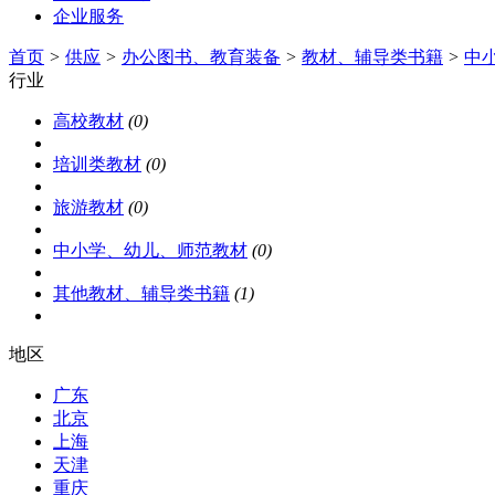
企业服务
首页
>
供应
>
办公图书、教育装备
>
教材、辅导类书籍
>
中
行业
高校教材
(0)
培训类教材
(0)
旅游教材
(0)
中小学、幼儿、师范教材
(0)
其他教材、辅导类书籍
(1)
地区
广东
北京
上海
天津
重庆