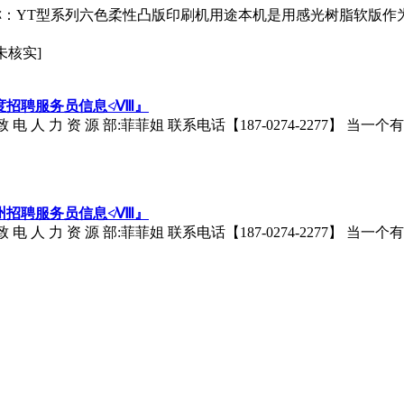
称：YT型系列六色柔性凸版印刷机用途本机是用感光树脂软版作
未核实]
平度招聘服务员信息≮Ⅷ』
请 致 电 人 力 资 源 部:菲菲姐 联系电话【187-0274-2277】
胶州招聘服务员信息≮Ⅷ』
请 致 电 人 力 资 源 部:菲菲姐 联系电话【187-0274-2277】