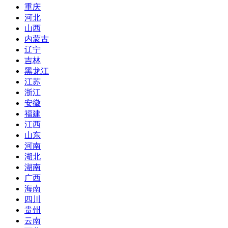
重庆
河北
山西
内蒙古
辽宁
吉林
黑龙江
江苏
浙江
安徽
福建
江西
山东
河南
湖北
湖南
广西
海南
四川
贵州
云南