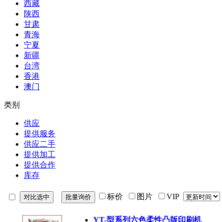
西藏
陕西
甘肃
青海
宁夏
新疆
台湾
香港
澳门
类别
供应
提供服务
供应二手
提供加工
提供合作
库存
标价
图片
VIP
YT-型系列六色柔性凸版印刷机