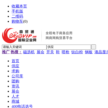
收藏本页
手机版
二维码
购物车
(
0
)
推广
热搜：
磁选机
展会
开关
鞋
喷枪
钛白粉
钢板
液晶显
首页
供应
求购
公司库
团购
资讯
展会
人才
商城
400电话选号