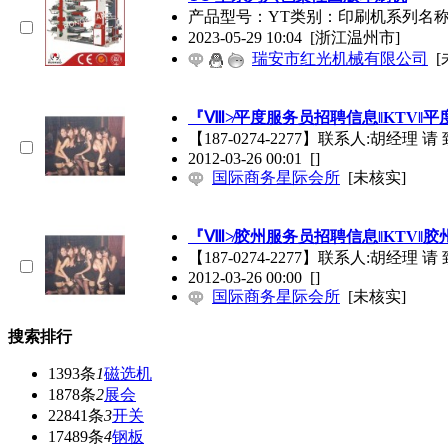
产品型号：YT类别：印刷机系列名
2023-05-29 10:04
[浙江温州市]
瑞安市红光机械有限公司
[
『Ⅷ≯平度服务员招聘信息‖KTV‖
【187-0274-2277】联系人:胡经理 
2012-03-26 00:01
[]
国际商务星际会所
[未核实]
『Ⅷ≯胶州服务员招聘信息‖KTV‖
【187-0274-2277】联系人:胡经理 
2012-03-26 00:00
[]
国际商务星际会所
[未核实]
搜索排行
1393条
1
磁选机
1878条
2
展会
22841条
3
开关
17489条
4
钢板