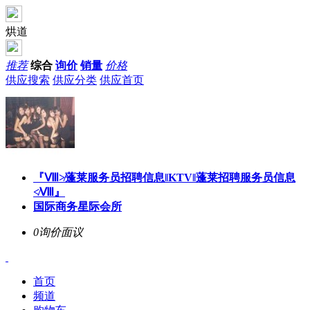
烘道
推荐
综合
询价
销量
价格
供应搜索
供应分类
供应首页
『Ⅷ≯蓬莱服务员招聘信息‖KTV‖蓬莱招聘服务员信息
≮Ⅷ』
国际商务星际会所
0询价
面议
首页
频道