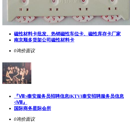
磁性材料卡批发、热销磁性车位卡、磁性库存卡厂家
南京顺多货架公司磁性材料卡
0询价
面议
『Ⅷ≯泰安服务员招聘信息‖KTV‖泰安招聘服务员信息
≮Ⅷ』
国际商务星际会所
0询价
面议