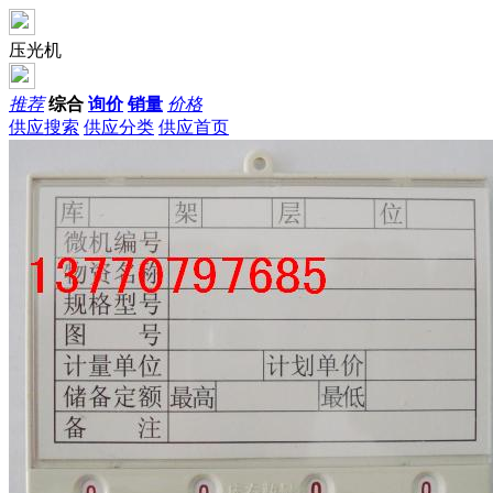
压光机
推荐
综合
询价
销量
价格
供应搜索
供应分类
供应首页