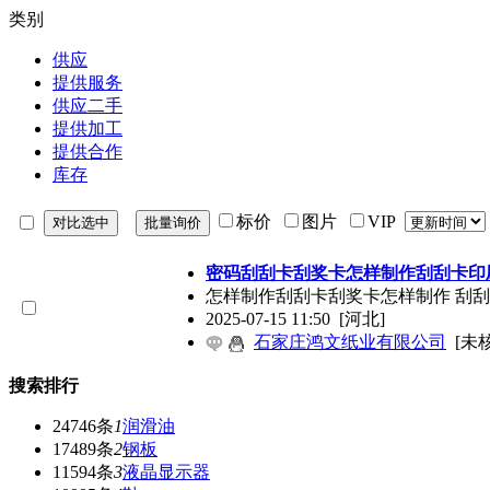
类别
供应
提供服务
供应二手
提供加工
提供合作
库存
标价
图片
VIP
密码刮刮卡刮奖卡怎样制作刮刮卡印
怎样制作刮刮卡刮奖卡怎样制作 刮
2025-07-15 11:50
[河北]
石家庄鸿文纸业有限公司
[未
搜索排行
24746条
1
润滑油
17489条
2
钢板
11594条
3
液晶显示器