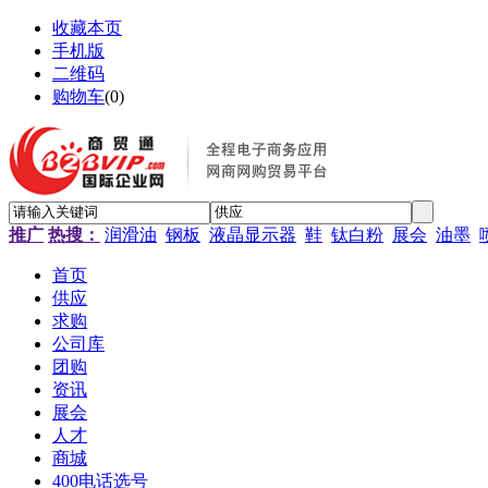
收藏本页
手机版
二维码
购物车
(
0
)
推广
热搜：
润滑油
钢板
液晶显示器
鞋
钛白粉
展会
油墨
首页
供应
求购
公司库
团购
资讯
展会
人才
商城
400电话选号