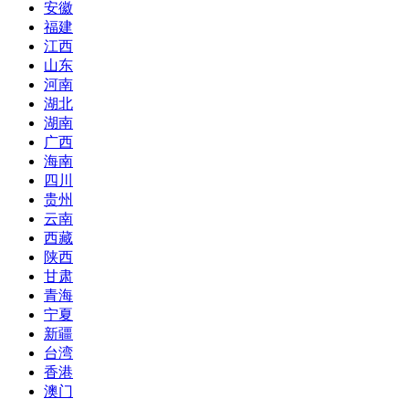
安徽
福建
江西
山东
河南
湖北
湖南
广西
海南
四川
贵州
云南
西藏
陕西
甘肃
青海
宁夏
新疆
台湾
香港
澳门