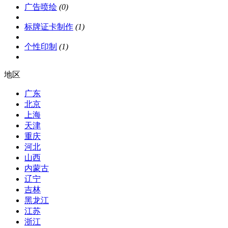
广告喷绘
(0)
标牌证卡制作
(1)
个性印制
(1)
地区
广东
北京
上海
天津
重庆
河北
山西
内蒙古
辽宁
吉林
黑龙江
江苏
浙江