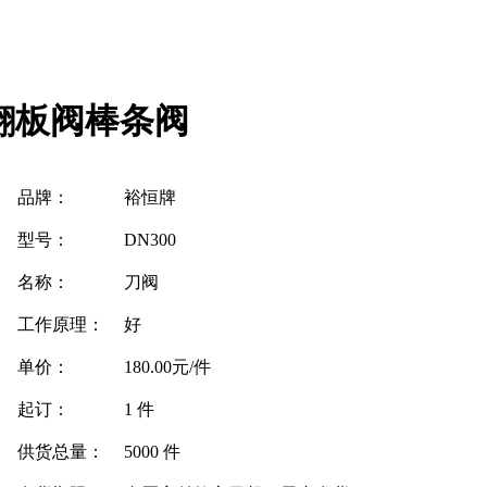
翻板阀棒条阀
品牌：
裕恒牌
型号：
DN300
名称：
刀阀
工作原理：
好
单价：
180.00元/件
起订：
1 件
供货总量：
5000 件