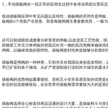
3，手动插板阀在一切正常的应用全过程中各传动系统位置应
电动插板阀应用中常见问题以及特性：插板阀的开闭件是闸板
板阀的2个突面产生契形、契形角随闸阀主要参数而异，一般为
还可以制成能造成微量分析形变的闸板,以改进其工艺性能，
助物质工作压力将闸板的突面压向另一侧的高压闸阀来确保突
闸阀，以确保突面的密闭性。插板阀密封性构造能够分软密封
插板阀是闸阀的一种种类，它初并非在我国自身创造发明的，
早已扩张到各个领域。从矿产资源制造行业到对大城市的废水
插板阀的优势例如重量较轻、容积又小非常容易安裝的优势是
析后的信息能够获知，在全世界对插板阀需求量较为大的是英
插板阀选用全公称直径商品流通的设计方案，是操纵料斗与管