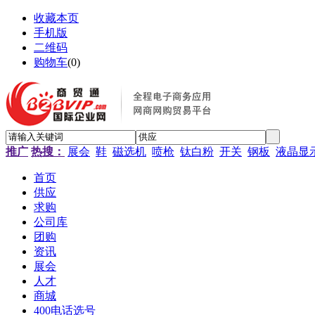
收藏本页
手机版
二维码
购物车
(
0
)
推广
热搜：
展会
鞋
磁选机
喷枪
钛白粉
开关
钢板
液晶显
首页
供应
求购
公司库
团购
资讯
展会
人才
商城
400电话选号