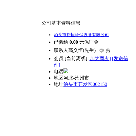
公司基本资料信息
泊头市裕恒环保设备有限公司
已缴纳
0.00
元保证金
联系人
高义恒(先生)
会员
[
当前离线
]
[加为商友]
[发送信
件]
电话
地区
河北-沧州市
地址
泊头市开发区062150