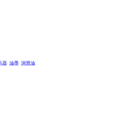
示器
油墨
润滑油