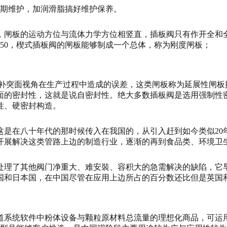
定期维护，加润滑脂搞好维护保养。
，闸板的运动方位与流体力学方位相竖直，插板阀只有作开全和
50，楔式插板阀的闸板能够制成一个总体，称为刚度闸板；
填补突面视角在生产过程中造成的误差，这类闸板称为延展性闸板
面的密封性，这就是说自密封性。绝大多数插板阀是选用强制性
性、硬密封构造。
这是在八十年代的那时候传入在我国的，从引入赶到如今类似20
开展解决这类管路上边的制造行业，逐渐的再到食品类、环境卫
处理了其他阀门净重大、难安裝、容积大的急需解决的缺陷，它
国和日本国，在中国尽管在应用上边所占的百分数还比但是英国
道系统软件中粉体设备与颗粒原材料总流量的理想化商品，可运