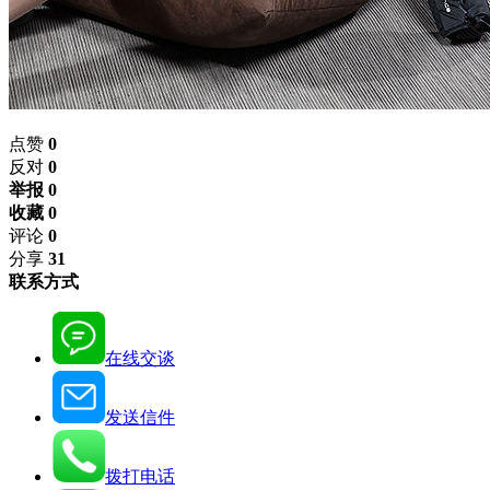
点赞
0
反对
0
举报 0
收藏 0
评论
0
分享
31
联系方式
在线交谈
发送信件
拨打电话