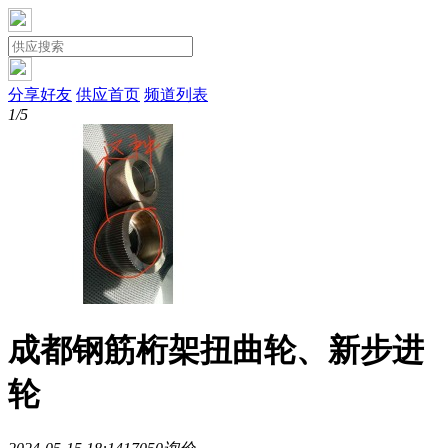
分享好友
供应首页
频道列表
1/5
成都钢筋桁架扭曲轮、新步进
轮