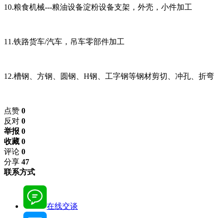
10.
粮食机械
---
粮油设备
淀粉设备支架，外壳，小件加工
11.
铁路货车
/
汽车，吊车零部件加工
12.
槽钢、方钢、圆钢、
H
钢、工字钢等钢材剪切、冲孔、折弯
点赞
0
反对
0
举报 0
收藏 0
评论
0
分享
47
联系方式
在线交谈