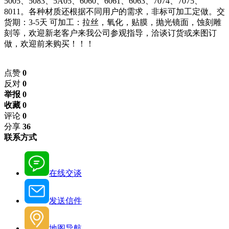
5005、5083、5A05、6060、6061、6063、7074、7075、
8011。各种材质还根据不同用户的需求，非标可加工定做。交
货期：3-5天 可加工：拉丝，氧化，贴膜，抛光镜面，蚀刻雕
刻等，欢迎新老客户来我公司参观指导，洽谈订货或来图订
做，欢迎前来购买！！！
点赞
0
反对
0
举报 0
收藏 0
评论
0
分享
36
联系方式
在线交谈
发送信件
地图导航