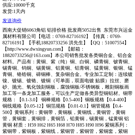
供应:10000千克
发货:1天内
发送询价
西南大促销6063角铝 铝排价格 批发商5052出售
东莞市兴运金
属材料有限公司【电话：0769-82716192】【传真：0769-
82716191】【手机18820733256 洪先生】【QQ：51007554】
【http://www.dwxingyun.com】【邮箱：
18820733256@163.com】本公司销售批发各类铜合金、铝合金
材料。产品有：黄铜、紫（纯）铜、白铜、磷青铜、铍青铜、
锡青铜、钨铜、锡黄铜、铝黄铜、铝青铜、猛黄铜、银铜、锰
青铜、铬锆铜、碲铜棒、复杂铜合金。专业加工定制：连续镀
镍、镀锡、镀铬、镀铜（可单面，双面电镀 贴膜）拉丝、磨
砂、抛光、氧化蚀刻铜板，腐蚀铜板/不锈钢板，雕刻铜板画
加工等一条龙加工服务，可以生产定做各类异型铜铝材。铜带
规格：【0.1-3.0】 铜棒规格【0.5-400】铜板规格【0.4-400】
铜线规格【0.05-12】铜箔规格【0.01-0.1】铜管规格【0.4-
500】黄铜系列：黄铜带，黄铜板，黄铜线，黄铜管，黄铜
管，黄铜套，黄铜排，黄铜箔，铅黄铜，锡黄铜，锰黄铜 铝
黄铜 材质：H59 H62 H65 H68 H70 H85 H90 H96 紫铜系列：
紫铜带，紫铜板，紫铜线，紫铜管，紫铜管，紫铜套，紫铜