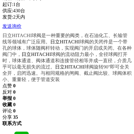
起订:1台
供应:430台
发货:2天内
发送询价
日立HITACHI球阀是一种重要的阀类，在石油化工、长输管
线等领域有广泛应用。
日立HITACHI
球阀的关闭件是一个带
孔的球体，球体随阀杆转动，实现阀门的开启或关闭。在各种
阀门中，
日立HITACHI
球阀的流动阻力最小，全径球阀打开
时，球体通道、阀体通道和连接管径相等并成一直径，介质几
乎可以毫无损失的流过。
日立HITACHI
球阀旋转
90°
即可全关
全开，启闭迅速。与相同规格的闸阀、截止阀比较、球阀体积
小、重量轻，便于管道安装
点赞
0
反对
0
举报 0
收藏 0
评论
0
分享
35
联系方式