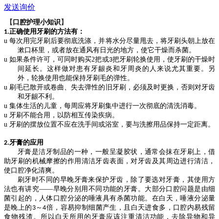
发送询价
【
口腔护理小知识
】
正确使用牙刷的方法有：
1.
u
每次用完牙刷后要彻底洗涤，并将水分尽量甩去，将牙刷头朝上放在
漱口杯里，或者放在通风有日光的地方，使它干燥而杀菌。
u
如果条件许可，可同时购买
2
把或
把牙刷轮换使用，使牙刷的干燥时
3
间延长。这样做对患有牙龈炎和牙周炎的人来说尤其重要。另
外，轮换使用也能保持牙刷毛的弹性。
u
刷毛已散开或卷曲、失去弹性的旧牙刷，必须及时更换，否则对牙齿
和牙龈不利。
u
集体生活的儿童，每周应将牙刷集中进行一次彻底的清洗消毒。
u
牙刷不能合用，以防相互传染疾病。
u
牙刷的摆放位置不应在洗手间或浴室，要与洗擦用品保持一定距离。
牙膏的应用
2.
牙膏是洁牙制品的一种，一般呈凝胶状，通常会抹在牙刷上，借
助牙刷的机械摩擦的作用清洁牙齿表面，对牙齿及其周边进行清洁，
使口腔净化清爽。
刷牙时不同的早晚牙膏来保护牙齿，除了要选对牙膏，其使用方
法也有讲究
——早晚分别用不同功能的牙膏。大部分口腔问题是由细
菌引起的，人体口腔分泌的唾液具有杀菌功能。在白天，唾液分泌量
是晚上的
～
倍，容易抑制细菌产生，且白天进食多，口腔内易残留
3
4
食物残渣。所以白天所用的牙膏应该注重清洁功能，去除异物和异