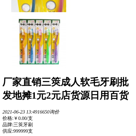
厂家直销三筴成人软毛牙刷批
发地摊1元2元店货源日用百货
2021-06-23 13:49
1665
0询价
价格:
￥0.00
/支
品牌:三筴牙刷
供应:999999支