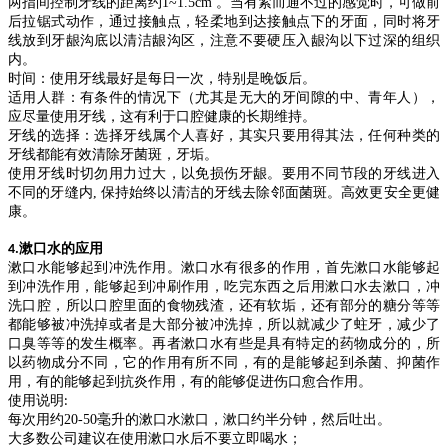
两指间控制牙线的距离约
1~1.5cm
。当有紧而通不过的感觉时，可做前
后拉锯式动作，通过接触点，轻柔地到达接触点下的牙面，同时将牙
线放到牙龈沟底以清洁龈沟区，注意不要硬压入龈沟以下过深的组织
内。
时间：使用牙线最好是每日一次，特别是晚饭后。
适用人群：有条件的情况下（尤其是无大的牙间隙的中、青年人），
应尽量使用牙线，这有利于口腔健康的长期维持。
牙线的选择：选择牙线属个人喜好，其实只要用得其法，任何种类的
牙线都能有效清除牙菌斑，牙垢。
使用牙线时切勿用力过大，以免损伤牙龈。要用不同节段的牙线进入
不同的牙缝内
,
保持始终以清洁的牙线去除邻面菌斑。高效更安全更健
康。
漱口水的应用
4.
漱口水能够起到冲洗作用。漱口水有很多的作用，首先漱口水能够起
到冲洗作用，能够起到冲刷作用，吃完东西之后用漱口水去漱口，冲
洗口腔，所以口腔里面的食物残渣，还有软垢，还有部分的糖分等等
都能够被冲洗掉或者是大部分被冲洗掉，所以就减少了蛀牙，减少了
口臭等等的发生概率。再者漱口水有些是具有特定的药物成分的，所
以药物成分不同，它的作用有所不同，有的是能够起到杀菌、抑菌作
用，有的能够起到抗炎作用，有的能够促进伤口愈合作用。
使用说明
:
每次用约
20-50
毫升的漱口水漱口，漱口约半分钟，然后吐出。
大多数公司建议在使用漱口水后不要立即喝水；