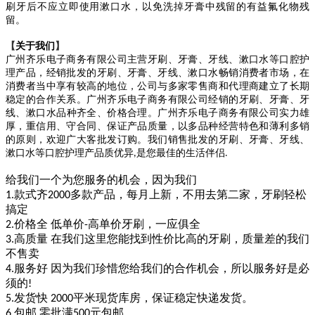
刷牙后不应立即使用漱口水，以免洗掉牙膏中残留的有益氟化物残
留。
【
关于我们
】
广州齐乐电子商务有限公司
主营
牙刷、牙膏、
牙线
、
漱口水等口腔护
理产品
，经销批发的牙刷、牙膏、
牙线
、
漱口水
畅销消费者市场，在
消费者当中享有较高的地位，公司与多家零售商和代理商建立了长期
稳定的合作关系。广州齐乐电子商务有限公司经销的牙刷、牙膏、
牙
线
、
漱口水
品种齐全、价格合理。广州齐乐电子商务有限公司实力雄
厚，重信用、守合同、保证产品质量，以多品种经营特色和薄利多销
的原则，
欢迎广大客批发订购
。
我们销售批发的
牙刷、牙膏、
牙线
、
漱口水等口腔护理产品质优异
是您最佳的生活伴侣
,
.
给我们一个为您服务的机会，因为我们
款式齐
多款产品，每月上新，不用去第二家，牙刷轻松
1.
2000
搞定
价格全 低单价
高单价牙刷，一应俱全
2.
-
高质量 在
我们这里
您能找到性价比高的牙刷，质量差的我们
3.
不售卖
服务好 因为我们珍惜您给我们的合作机会，所以服务好是必
4.
须的
!
发货快
平米现货库房，保证稳定快递发货。
5.
2000
包邮 零批满
元包邮
6.
500