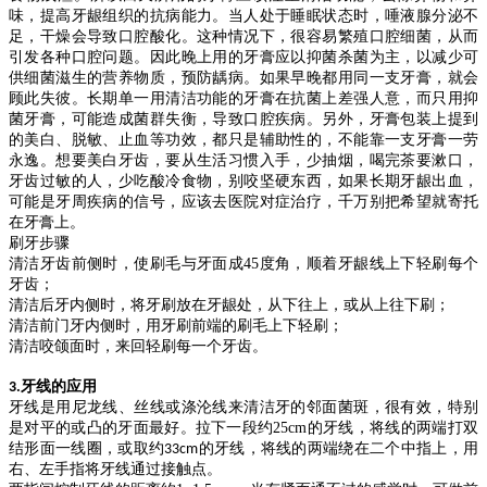
味，提高牙龈组织的抗病能力。当人处于睡眠状态时，唾液腺分泌不
足，干燥会导致口腔酸化。这种情况下，很容易繁殖口腔细菌，从而
引发各种口腔问题。因此晚上用的牙膏应以抑菌杀菌为主，以减少可
供细菌滋生的营养物质，预防龋病。如果早晚都用同一支牙膏，就会
顾此失彼。长期单一用清洁功能的牙膏在抗菌上差强人意，而只用抑
菌牙膏，可能造成菌群失衡，导致口腔疾病。另外，牙膏包装上提到
的美白、脱敏、止血等功效，都只是辅助性的，不能靠一支牙膏一劳
永逸。想要美白牙齿，要从生活习惯入手，少抽烟，喝完茶要漱口，
牙齿过敏的人，少吃酸冷食物，别咬坚硬东西，如果长期牙龈出血，
可能是牙周疾病的信号，应该去医院对症治疗，千万别把希望就寄托
在牙膏上。
刷牙步骤
清洁牙齿前侧时，使刷毛与牙面成
45
度角，顺着牙龈线上下轻刷每个
牙齿；
清洁后牙内侧时，将牙刷放在牙龈处，从下往上，或从上往下刷；
清洁前门牙内侧时，用牙刷前端的刷毛上下轻刷；
清洁咬颌面时，来回轻刷每一个牙齿。
牙线的应用
3.
牙线是用尼龙线、丝线或涤沦线来清洁牙的邻面菌斑，很有效，特别
是对平的或凸的牙面最好。拉下一段约
25cm
的牙线，将线的两端打双
结形面一线圈，或取约
的牙线，将线的两端绕在二个中指上，用
33cm
右、左手指将牙线通过接触点。