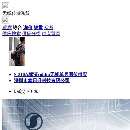
无线传输系统
推荐
综合
询价
销量
价格
供应搜索
供应分类
供应首页
S-210A标清cofdm无线单兵图传供应
深圳市鑫日升科技有限公司
0成交
￥1.00