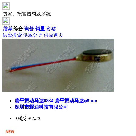
防盗、报警器材及系统
推荐
综合
询价
销量
价格
供应搜索
供应分类
供应首页
扁平振动马达0834 扁平振动马达φ8mm
深圳市耀迪科技有限公司
0成交
￥2.30