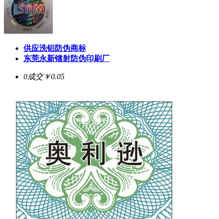
供应洗铝防伪商标
东莞永新镭射防伪印刷厂
0成交
￥0.05