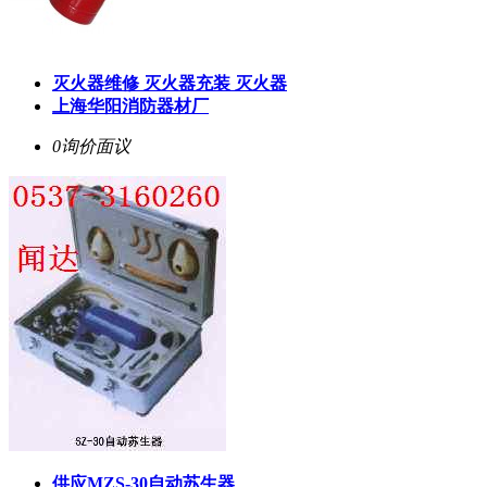
灭火器维修 灭火器充装 灭火器
上海华阳消防器材厂
0询价
面议
供应MZS-30自动苏生器