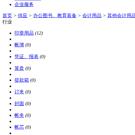
企业服务
首页
>
供应
>
办公图书、教育装备
>
会计用品
>
其他会计用
行业
印章用品
(12)
帐簿
(0)
凭证、报表
(0)
算盘
(0)
提款箱
(0)
订夹
(0)
封面
(0)
帐夹
(0)
帐芯
(0)