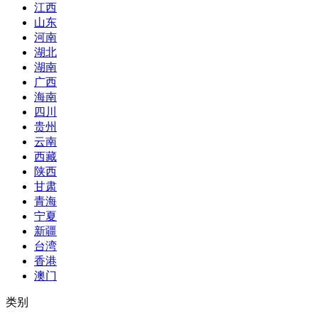
江西
山东
河南
湖北
湖南
广西
海南
四川
贵州
云南
西藏
陕西
甘肃
青海
宁夏
新疆
台湾
香港
澳门
类别