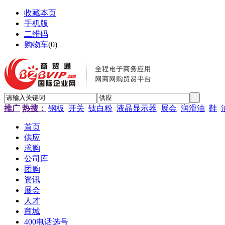
收藏本页
手机版
二维码
购物车
(
0
)
推广
热搜：
钢板
开关
钛白粉
液晶显示器
展会
润滑油
鞋
首页
供应
求购
公司库
团购
资讯
展会
人才
商城
400电话选号