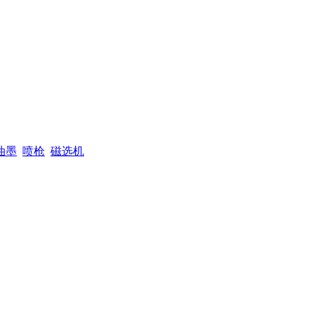
油墨
喷枪
磁选机