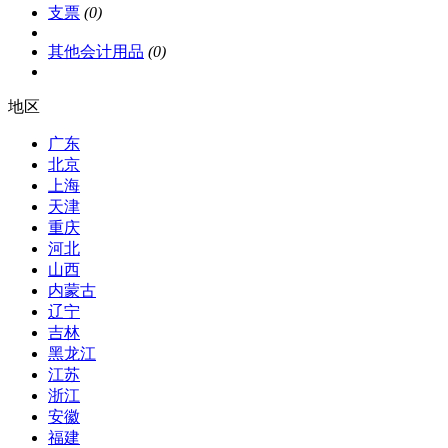
支票
(0)
其他会计用品
(0)
地区
广东
北京
上海
天津
重庆
河北
山西
内蒙古
辽宁
吉林
黑龙江
江苏
浙江
安徽
福建