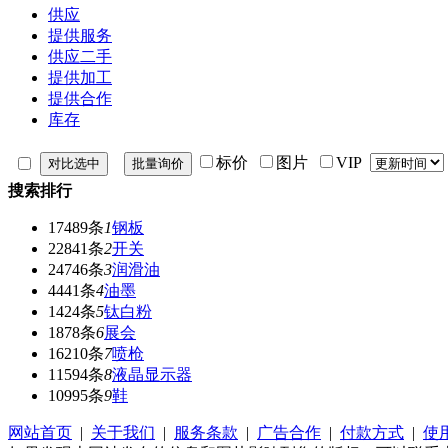
供应
提供服务
供应二手
提供加工
提供合作
库存
标价
图片
VIP
搜索排行
17489条
1
钢板
22841条
2
开关
24746条
3
润滑油
4441条
4
油墨
1424条
5
钛白粉
1878条
6
展会
16210条
7
喷枪
11594条
8
液晶显示器
10995条
9
鞋
网站首页
|
关于我们
|
服务条款
|
广告合作
|
付款方式
|
使