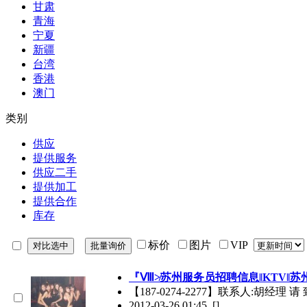
甘肃
青海
宁夏
新疆
台湾
香港
澳门
类别
供应
提供服务
供应二手
提供加工
提供合作
库存
标价
图片
VIP
『Ⅷ≯苏州服务员招聘信息‖KTV‖
【187-0274-2277】联系人:胡经理 
2012-03-26 01:45
[]