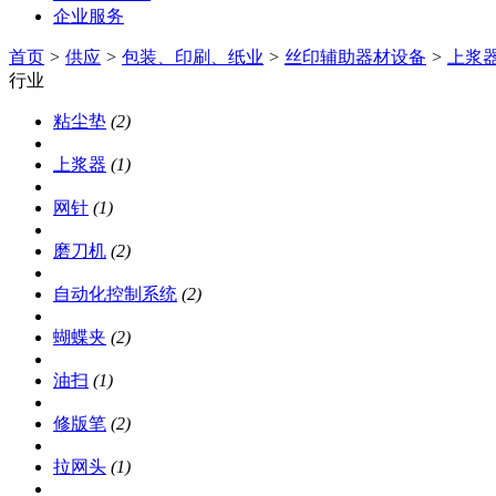
企业服务
首页
>
供应
>
包装、印刷、纸业
>
丝印辅助器材设备
>
上浆
行业
粘尘垫
(2)
上浆器
(1)
网针
(1)
磨刀机
(2)
自动化控制系统
(2)
蝴蝶夹
(2)
油扫
(1)
修版笔
(2)
拉网头
(1)