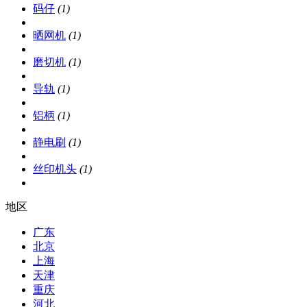
码仔
(1)
晒网机
(1)
磨切机
(1)
导轨
(1)
铝柄
(1)
静电刷
(1)
丝印机头
(1)
地区
广东
北京
上海
天津
重庆
河北