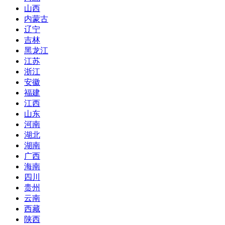
山西
内蒙古
辽宁
吉林
黑龙江
江苏
浙江
安徽
福建
江西
山东
河南
湖北
湖南
广西
海南
四川
贵州
云南
西藏
陕西