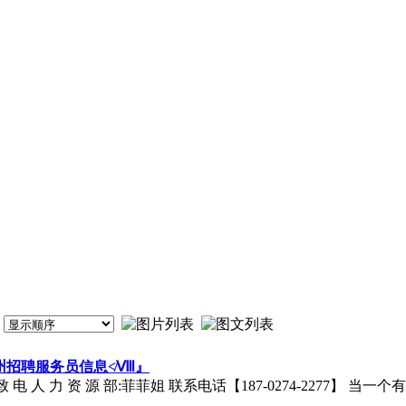
苏州招聘服务员信息≮Ⅷ』
请 致 电 人 力 资 源 部:菲菲姐 联系电话【187-0274-2277】