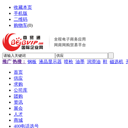
收藏本页
手机版
二维码
购物车
(
0
)
推广
热搜：
钢板
液晶显示器
喷枪
油墨
润滑油
鞋
磁选机
首页
供应
求购
公司库
团购
资讯
展会
人才
商城
400电话选号