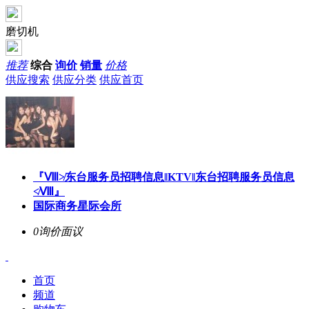
磨切机
推荐
综合
询价
销量
价格
供应搜索
供应分类
供应首页
『Ⅷ≯东台服务员招聘信息‖KTV‖东台招聘服务员信息
≮Ⅷ』
国际商务星际会所
0询价
面议
首页
频道