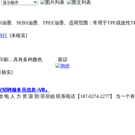
S油墨、SEBS油墨、TPEE油墨。适用范围：常用于TPE或改
料行
[未核实]
印刷，具有多种颜色
面议
未核实]
淮安招聘服务员信息≮Ⅷ』
请 致 电 人 力 资 源 部:菲菲姐 联系电话【187-0274-2277】