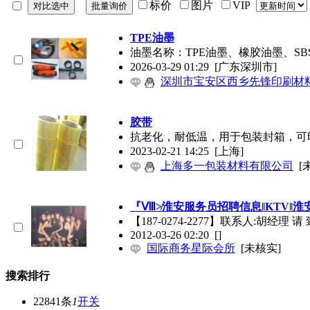
标价
图片
VIP
TPE油墨
油墨名称：TPE油墨、橡胶油墨、SB
2026-03-29 01:29
[广东深圳市]
深圳市宝安区西乡先锋印刷材
胶带
抗老化，耐低温，用于包装封箱，可
2023-02-21 14:25
[上海]
上海多一包装材料有限公司
[
『Ⅷ≯淮安服务员招聘信息‖KTV‖
【187-0274-2277】联系人:胡经理 
2012-03-26 02:20
[]
国际商务星际会所
[未核实]
搜索排行
22841条
1
开关