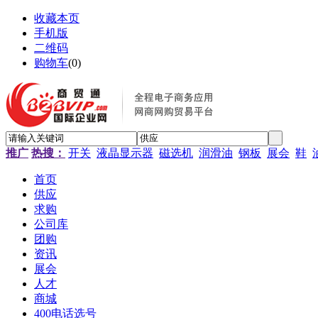
收藏本页
手机版
二维码
购物车
(
0
)
推广
热搜：
开关
液晶显示器
磁选机
润滑油
钢板
展会
鞋
首页
供应
求购
公司库
团购
资讯
展会
人才
商城
400电话选号