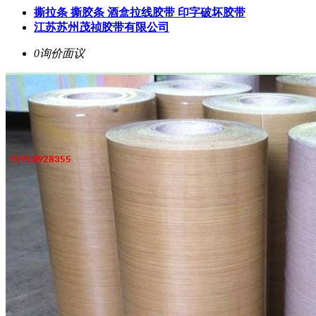
撕拉条 撕胶条 酒盒拉线胶带 印字破坏胶带
江苏苏州茂祯胶带有限公司
0询价
面议