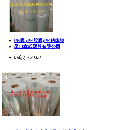
PE膜 ;PE胶膜;PE贴体膜
昆山鑫焱塑胶有限公司
0成交
￥20.00