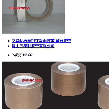
义乌钻石画PET双面胶带 皇冠胶带
昆山兴泰利胶带有限公司
0成交
￥6.00