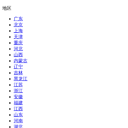
地区
广东
北京
上海
天津
重庆
河北
山西
内蒙古
辽宁
吉林
黑龙江
江苏
浙江
安徽
福建
江西
山东
河南
湖北