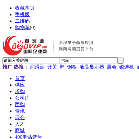
收藏本页
手机版
二维码
购物车
(
0
)
推广
热搜：
润滑油
开关
鞋
钢板
液晶显示器
展会
磁选机
首页
供应
求购
公司库
团购
资讯
展会
人才
商城
400电话选号