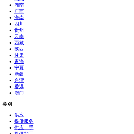
湖南
广西
海南
四川
贵州
云南
西藏
陕西
甘肃
青海
宁夏
新疆
台湾
香港
澳门
类别
供应
提供服务
供应二手
提供加工