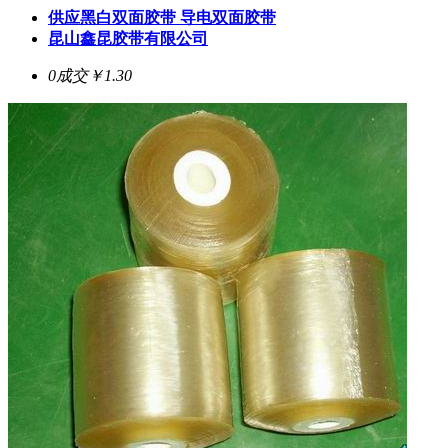
供应黑白双面胶带 导电双面胶带
昆山鑫昆胶带有限公司
0成交
￥1.30