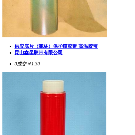
供应底片（菲林）保护膜胶带 高温胶带
昆山鑫昆胶带有限公司
0成交
￥1.30