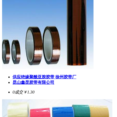
供应绝缘聚酰亚胺胶带 徐州胶带厂
昆山鑫昆胶带有限公司
0成交
￥1.30