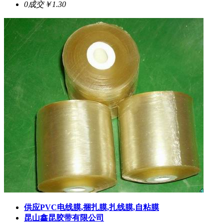
0成交
￥1.30
供应PVC电线膜,捆扎膜,扎线膜,自粘膜
昆山鑫昆胶带有限公司