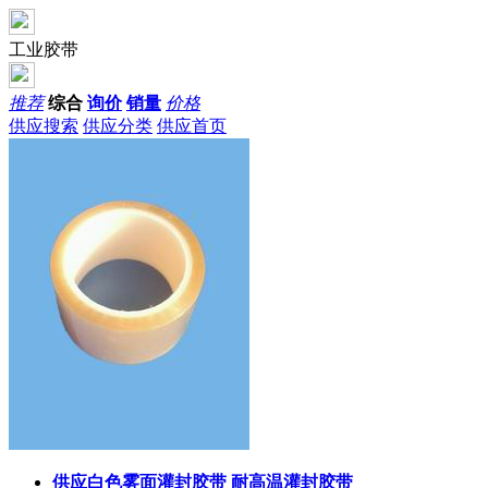
工业胶带
推荐
综合
询价
销量
价格
供应搜索
供应分类
供应首页
供应白色雾面灌封胶带 耐高温灌封胶带