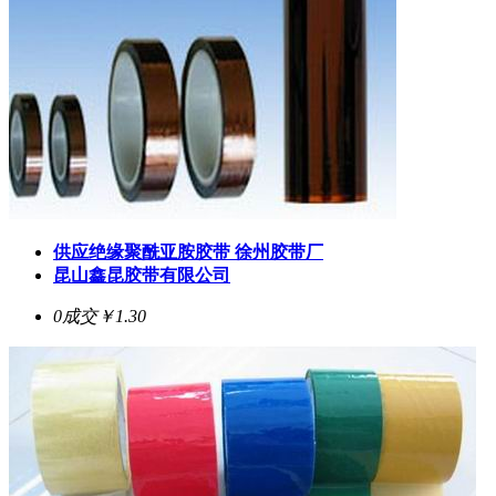
供应绝缘聚酰亚胺胶带 徐州胶带厂
昆山鑫昆胶带有限公司
0成交
￥1.30