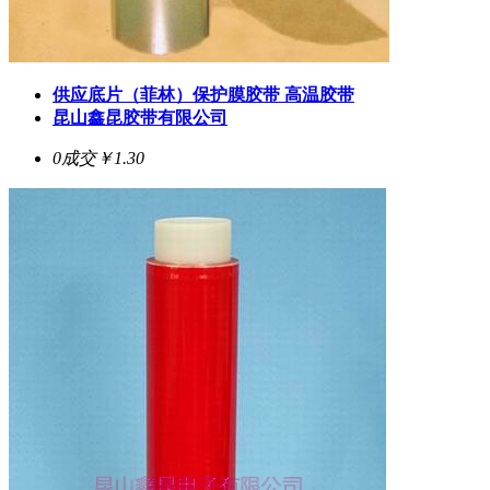
供应底片（菲林）保护膜胶带 高温胶带
昆山鑫昆胶带有限公司
0成交
￥1.30