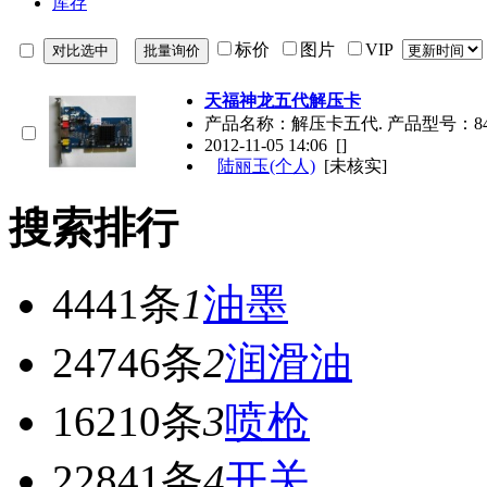
库存
标价
图片
VIP
天福神龙五代解压卡
产品名称：解压卡五代. 产品型号：8401
2012-11-05 14:06
[]
陆丽玉(个人)
[未核实]
搜索排行
4441条
1
油墨
24746条
2
润滑油
16210条
3
喷枪
22841条
4
开关