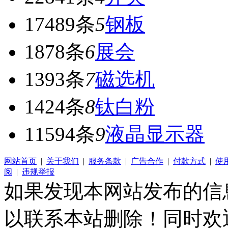
17489条
5
钢板
1878条
6
展会
1393条
7
磁选机
1424条
8
钛白粉
11594条
9
液晶显示器
网站首页
|
关于我们
|
服务条款
|
广告合作
|
付款方式
|
使
阅
|
违规举报
如果发现本网站发布的信
以联系本站删除！同时欢