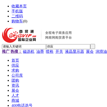
收藏本页
手机版
二维码
购物车
(
0
)
推广
热搜：
磁选机
油墨
喷枪
开关
液晶显示器
展会
润滑油
首页
供应
求购
公司库
团购
资讯
展会
人才
商城
400电话选号