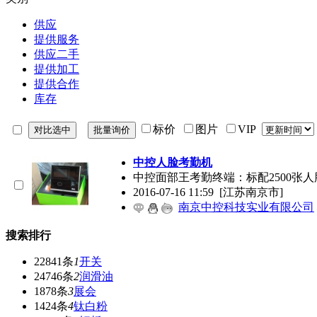
供应
提供服务
供应二手
提供加工
提供合作
库存
标价
图片
VIP
中控人脸考勤机
中控面部王考勤终端：标配2500张人脸容
2016-07-16 11:59
[江苏南京市]
南京中控科技实业有限公司
搜索排行
22841条
1
开关
24746条
2
润滑油
1878条
3
展会
1424条
4
钛白粉