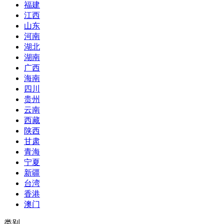
福建
江西
山东
河南
湖北
湖南
广西
海南
四川
贵州
云南
西藏
陕西
甘肃
青海
宁夏
新疆
台湾
香港
澳门
类别