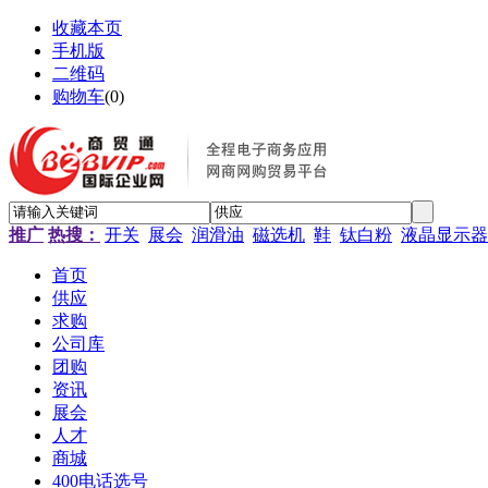
收藏本页
手机版
二维码
购物车
(
0
)
推广
热搜：
开关
展会
润滑油
磁选机
鞋
钛白粉
液晶显示器
首页
供应
求购
公司库
团购
资讯
展会
人才
商城
400电话选号