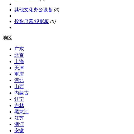
其他文化办公设备
(8)
投影屏幕/投影板
(0)
地区
广东
北京
上海
天津
重庆
河北
山西
内蒙古
辽宁
吉林
黑龙江
江苏
浙江
安徽