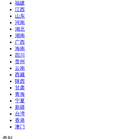
福建
江西
山东
河南
湖北
湖南
广西
海南
四川
贵州
云南
西藏
陕西
甘肃
青海
宁夏
新疆
台湾
香港
澳门
类别