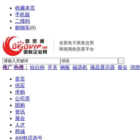
收藏本页
手机版
二维码
购物车
(
0
)
推广
热搜：
钛白粉
开关
钢板
磁选机
液晶显示器
展会
润滑
首页
供应
求购
公司库
团购
资讯
展会
人才
商城
400电话选号