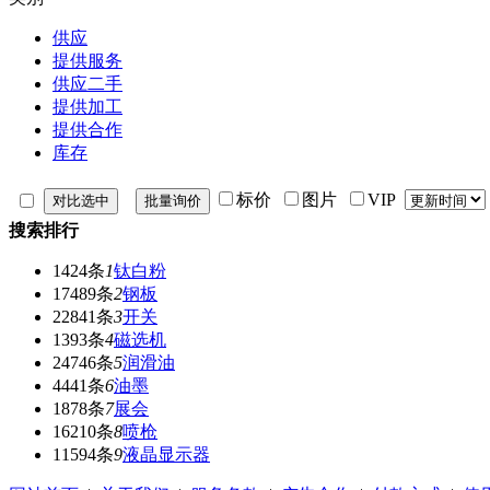
供应
提供服务
供应二手
提供加工
提供合作
库存
标价
图片
VIP
搜索排行
1424条
1
钛白粉
17489条
2
钢板
22841条
3
开关
1393条
4
磁选机
24746条
5
润滑油
4441条
6
油墨
1878条
7
展会
16210条
8
喷枪
11594条
9
液晶显示器