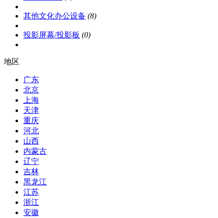
其他文化办公设备
(8)
投影屏幕/投影板
(0)
地区
广东
北京
上海
天津
重庆
河北
山西
内蒙古
辽宁
吉林
黑龙江
江苏
浙江
安徽