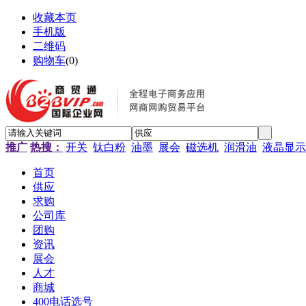
收藏本页
手机版
二维码
购物车
(
0
)
推广
热搜：
开关
钛白粉
油墨
展会
磁选机
润滑油
液晶显示
首页
供应
求购
公司库
团购
资讯
展会
人才
商城
400电话选号