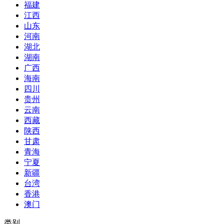
福建
江西
山东
河南
湖北
湖南
广西
海南
四川
贵州
云南
西藏
陕西
甘肃
青海
宁夏
新疆
台湾
香港
澳门
类别