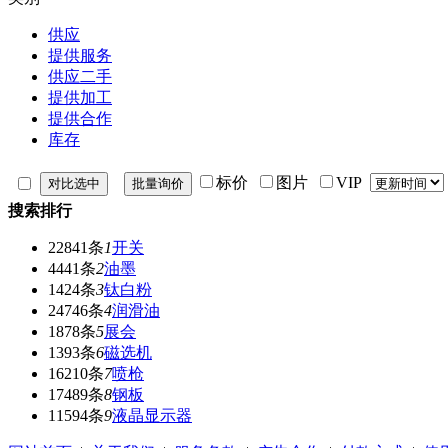
供应
提供服务
供应二手
提供加工
提供合作
库存
标价
图片
VIP
搜索排行
22841条
1
开关
4441条
2
油墨
1424条
3
钛白粉
24746条
4
润滑油
1878条
5
展会
1393条
6
磁选机
16210条
7
喷枪
17489条
8
钢板
11594条
9
液晶显示器