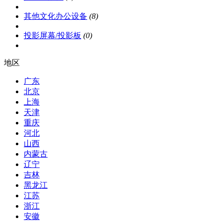
其他文化办公设备
(8)
投影屏幕/投影板
(0)
地区
广东
北京
上海
天津
重庆
河北
山西
内蒙古
辽宁
吉林
黑龙江
江苏
浙江
安徽