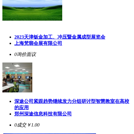
2023天津钣金加工、冲压暨金属成型展览会
上海梵翡会展有限公司
0询价
面议
深途公司紧跟趋势继续发力分组研讨型智慧教室在高校
的应用
郑州深途信息科技有限公司
0成交
￥1.00