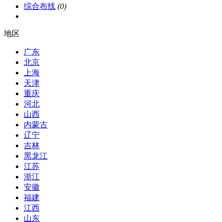
综合布线
(0)
地区
广东
北京
上海
天津
重庆
河北
山西
内蒙古
辽宁
吉林
黑龙江
江苏
浙江
安徽
福建
江西
山东