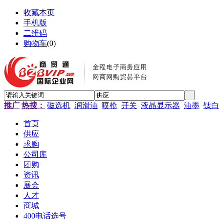
收藏本页
手机版
二维码
购物车
(
0
)
推广
热搜：
磁选机
润滑油
喷枪
开关
液晶显示器
油墨
钛白
首页
供应
求购
公司库
团购
资讯
展会
人才
商城
400电话选号