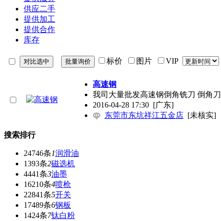
供应二手
提供加工
提供合作
库存
标价
图片
VIP
高速钢
我司大量批发高速钢倒角铣刀 倒角刀倒角钻
2016-04-28 17:30
[广东]
东莞市东坑祥江五金店
[未核实]
搜索排行
24746条
1
润滑油
1393条
2
磁选机
4441条
3
油墨
16210条
4
喷枪
22841条
5
开关
17489条
6
钢板
1424条
7
钛白粉