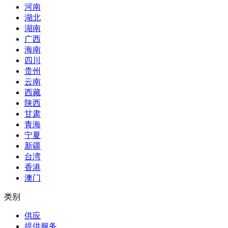
河南
湖北
湖南
广西
海南
四川
贵州
云南
西藏
陕西
甘肃
青海
宁夏
新疆
台湾
香港
澳门
类别
供应
提供服务