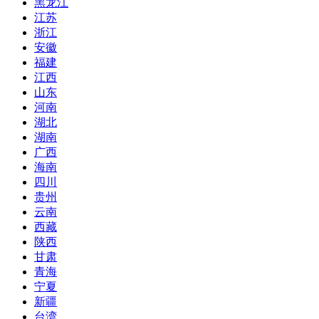
黑龙江
江苏
浙江
安徽
福建
江西
山东
河南
湖北
湖南
广西
海南
四川
贵州
云南
西藏
陕西
甘肃
青海
宁夏
新疆
台湾