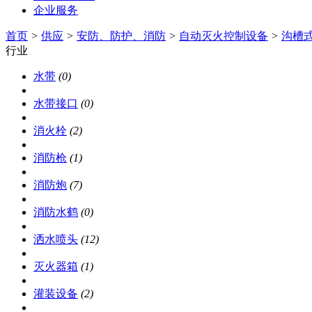
企业服务
首页
>
供应
>
安防、防护、消防
>
自动灭火控制设备
>
沟槽
行业
水带
(0)
水带接口
(0)
消火栓
(2)
消防枪
(1)
消防炮
(7)
消防水鹤
(0)
洒水喷头
(12)
灭火器箱
(1)
灌装设备
(2)