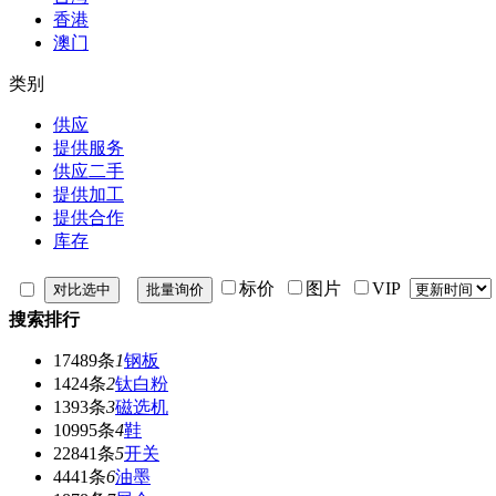
香港
澳门
类别
供应
提供服务
供应二手
提供加工
提供合作
库存
标价
图片
VIP
搜索排行
17489条
1
钢板
1424条
2
钛白粉
1393条
3
磁选机
10995条
4
鞋
22841条
5
开关
4441条
6
油墨