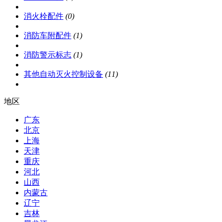
消火栓配件
(0)
消防车附配件
(1)
消防警示标志
(1)
其他自动灭火控制设备
(11)
地区
广东
北京
上海
天津
重庆
河北
山西
内蒙古
辽宁
吉林