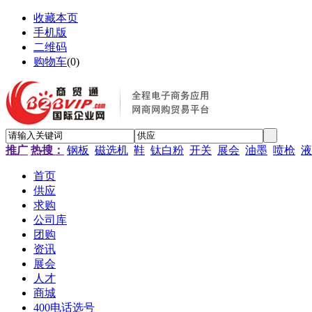
收藏本页
手机版
二维码
购物车
(
0
)
推广
热搜：
钢板
磁选机
鞋
钛白粉
开关
展会
油墨
喷枪
液
首页
供应
求购
公司库
团购
资讯
展会
人才
商城
400电话选号