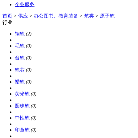
企业服务
首页
>
供应
>
办公图书、教育装备
>
笔类
>
原子笔
行业
钢笔
(2)
毛笔
(0)
台笔
(0)
笔芯
(0)
蜡笔
(0)
荧光笔
(0)
圆珠笔
(0)
中性笔
(0)
印章笔
(0)