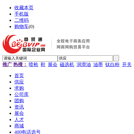
收藏本页
手机版
二维码
购物车
(
0
)
推广
热搜：
喷枪
鞋
展会
磁选机
润滑油
油墨
钛白粉
开关
首页
供应
求购
公司库
团购
资讯
展会
人才
商城
400电话选号