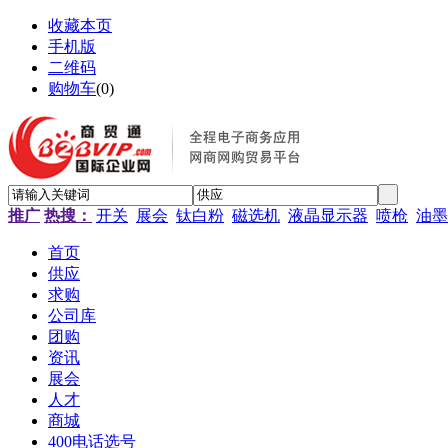
收藏本页
手机版
二维码
购物车
(
0
)
推广
热搜：
开关
展会
钛白粉
磁选机
液晶显示器
喷枪
油墨
首页
供应
求购
公司库
团购
资讯
展会
人才
商城
400电话选号