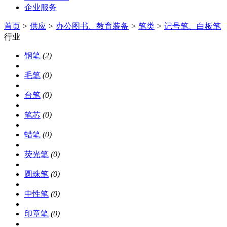
企业服务
首页
>
供应
>
办公图书、教育装备
>
笔类
>
记号笔、白板笔
行业
钢笔
(2)
毛笔
(0)
台笔
(0)
笔芯
(0)
蜡笔
(0)
荧光笔
(0)
圆珠笔
(0)
中性笔
(0)
印章笔
(0)