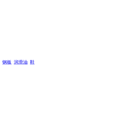
钢板
润滑油
鞋