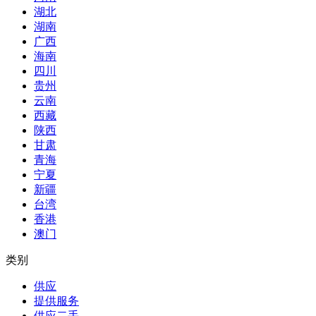
湖北
湖南
广西
海南
四川
贵州
云南
西藏
陕西
甘肃
青海
宁夏
新疆
台湾
香港
澳门
类别
供应
提供服务
供应二手