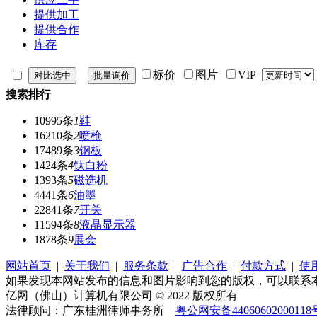
提供加工
提供合作
库存
标价
图片
VIP
搜索排行
10995条
1
鞋
16210条
2
喷枪
17489条
3
钢板
1424条
4
钛白粉
1393条
5
磁选机
4441条
6
油墨
22841条
7
开关
11594条
8
液晶显示器
1878条
9
展会
网站首页
|
关于我们
|
服务条款
|
广告合作
|
付款方式
|
使
如果发现本网站发布的信息和图片影响到您的版权，可以联系
亿网（佛山）计算机有限公司 © 2022 版权所有
法律顾问：广东桂洲律师事务所
粤公网安备44060602000118