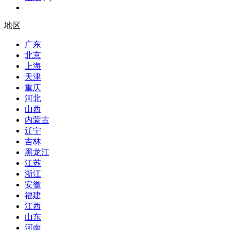
地区
广东
北京
上海
天津
重庆
河北
山西
内蒙古
辽宁
吉林
黑龙江
江苏
浙江
安徽
福建
江西
山东
河南