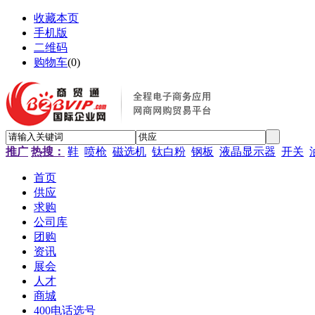
收藏本页
手机版
二维码
购物车
(
0
)
推广
热搜：
鞋
喷枪
磁选机
钛白粉
钢板
液晶显示器
开关
首页
供应
求购
公司库
团购
资讯
展会
人才
商城
400电话选号