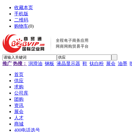
收藏本页
手机版
二维码
购物车
(
0
)
推广
热搜：
润滑油
钢板
液晶显示器
鞋
钛白粉
展会
油墨
首页
供应
求购
公司库
团购
资讯
展会
人才
商城
400电话选号