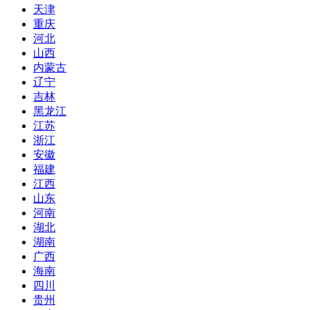
天津
重庆
河北
山西
内蒙古
辽宁
吉林
黑龙江
江苏
浙江
安徽
福建
江西
山东
河南
湖北
湖南
广西
海南
四川
贵州