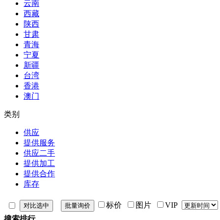
云南
西藏
陕西
甘肃
青海
宁夏
新疆
台湾
香港
澳门
类别
供应
提供服务
供应二手
提供加工
提供合作
库存
标价
图片
VIP
搜索排行